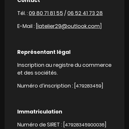
Contact
Tél. :
09 80 71 81 55
/
06 52 41 73 28
E-Mail : [
latelier29@outlook.com
]
Représentant légal
Inscription au registre du commerce
et des sociétés.
Numéro d’inscription : [
]
479283459
Immatriculation
Numéro de SIRET : [
]
47928345900036